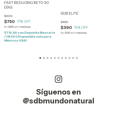
FAST REDUCING RETO 90
DÍAS
SDB ELITE
$900
$750
17
% OFF
$460
$390
15
% OFF
3
x
$250
sin intereses
$712.50
con
Depósito Bancario
3
x
$130
sin intereses
/ OXXO (Disponible solo para
México y USA)
Síguenos en
@sdbmundonatural