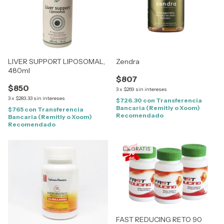
LIVER SUPPORT LIPOSOMAL,
Zendra
480ml
$807
$850
3
x
$269
sin intereses
3
x
$283.33
sin intereses
$726.30
con
Transferencia
Bancaria (Remitly o Xoom)
$765
con
Transferencia
Recomendado
Bancaria (Remitly o Xoom)
Recomendado
GRATIS
FAST REDUCING RETO 90