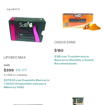
GRATIS
OSSOS SANS
$150
$135
con
Transferencia
LIPORED MAX
Bancaria (Remitly o Xoom)
Recomendado
$435
$399
8
% OFF
3
x
$133
sin intereses
$379.05
con
Depósito Bancario
/ OXXO (Disponible solo para
México y USA)