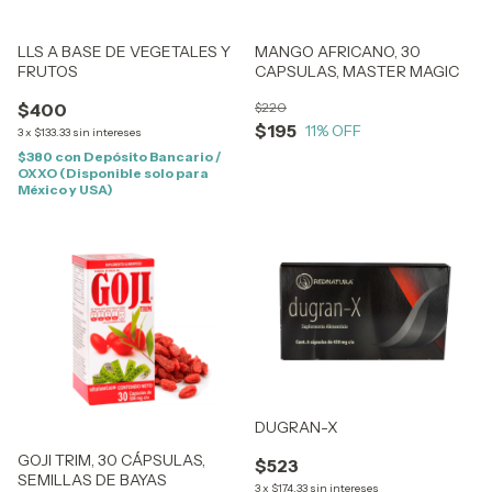
LLS A BASE DE VEGETALES Y
MANGO AFRICANO, 30
FRUTOS
CAPSULAS, MASTER MAGIC
$400
$220
$195
11
% OFF
3
x
$133.33
sin intereses
$380
con
Depósito Bancario /
OXXO (Disponible solo para
México y USA)
DUGRAN-X
GOJI TRIM, 30 CÁPSULAS,
$523
SEMILLAS DE BAYAS
3
x
$174.33
sin intereses