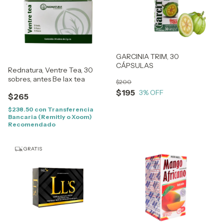
GARCINIA TRIM, 30
CÁPSULAS
Rednatura, Ventre Tea, 30
sobres, antes Be lax tea
$200
$195
3
% OFF
$265
$238.50
con
Transferencia
Bancaria (Remitly o Xoom)
Recomendado
GRATIS