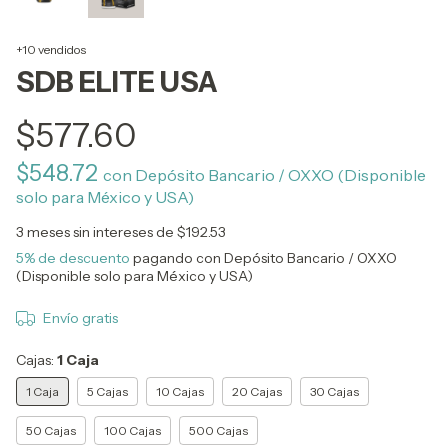
+10 vendidos
SDB ELITE USA
$577.60
$548.72
con
Depósito Bancario / OXXO (Disponible
solo para México y USA)
3
meses sin intereses de
$192.53
5% de descuento
pagando con Depósito Bancario / OXXO
(Disponible solo para México y USA)
Envío gratis
Cajas:
1 Caja
1 Caja
5 Cajas
10 Cajas
20 Cajas
30 Cajas
50 Cajas
100 Cajas
500 Cajas