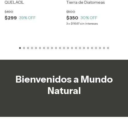
QUELACIL
Tierra de Diatomeas
$490
$500
$299
$350
39
% OFF
30
% OFF
3
x
$116.67
sin intereses
Bienvenidos a Mundo
Natural