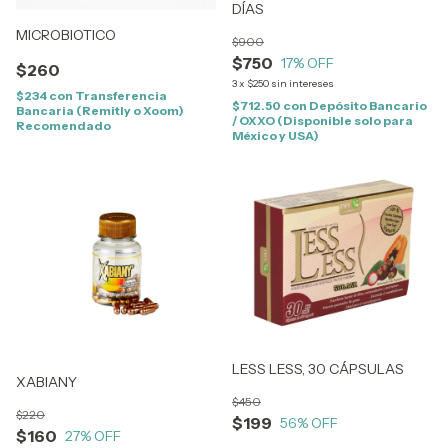
DÍAS
MICROBIOTICO
$900
$750
17
% OFF
$260
3
x
$250
sin intereses
$234
con
Transferencia
$712.50
con
Depósito Bancario
Bancaria (Remitly o Xoom)
/ OXXO (Disponible solo para
Recomendado
México y USA)
LESS LESS, 30 CÁPSULAS
XABIANY
$450
$220
$199
56
% OFF
$160
27
% OFF