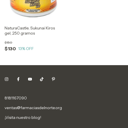
NaturaCastle, Sukunai Kiros
gel, 250 gramos
$150
$130
13
% OFF
8181167090
ventas@farmaciasdelnorte.org
¡Visita nuestro blog!