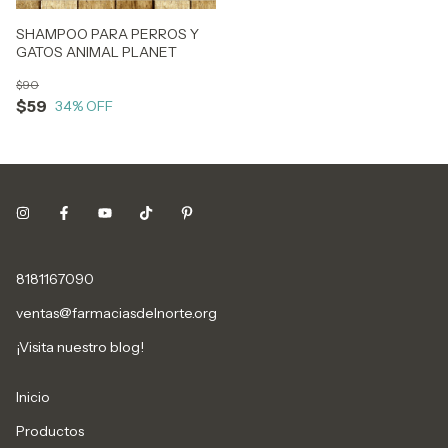
SHAMPOO PARA PERROS Y
GATOS ANIMAL PLANET
$90
$59
34
% OFF
8181167090
ventas@farmaciasdelnorte.org
¡Visita nuestro blog!
Inicio
Productos