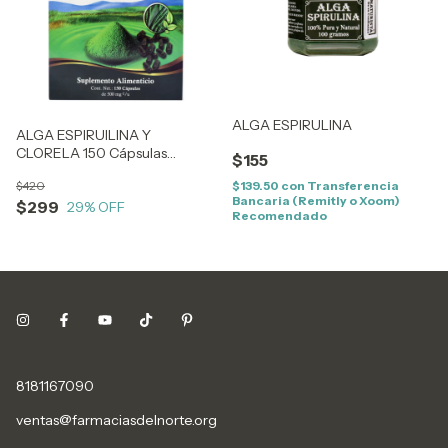
ALGA ESPIRULINA
ALGA ESPIRUILINA Y
CLORELA 150 Cápsulas
$155
Espirela
$420
$139.50
con
Transferencia
Bancaria (Remitly o Xoom)
$299
29
% OFF
Recomendado
8181167090
ventas@farmaciasdelnorte.org