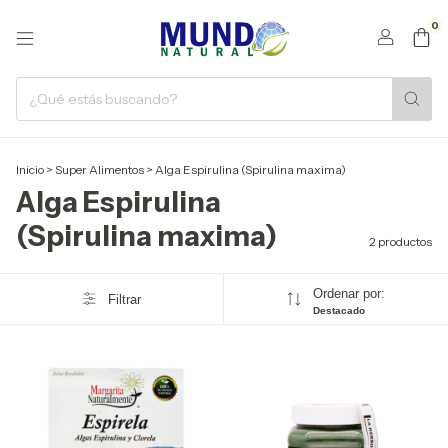
0
Inicio
>
Super Alimentos
>
Alga Espirulina (Spirulina maxima)
Alga Espirulina
(Spirulina maxima)
2 productos
Ordenar por:
Filtrar
Destacado