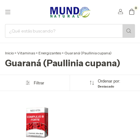
0
Inicio
>
Vitaminas
>
Energizantes
>
Guaraná (Paullinia cupana)
Guaraná (Paullinia cupana)
Ordenar por:
Filtrar
Destacado