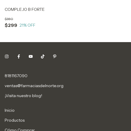
COMPLEJO B FORTE
$380
$299
21
% OFF
8181167090
ventas@farmaciasdelnorte.org
¡Visita nuestro blog!
Inicio
Productos
Cómo Comprar