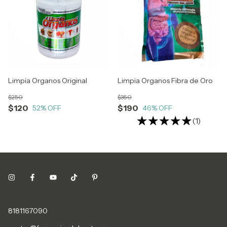
Limpia Organos Original
Limpia Organos Fibra de Oro
$250
$350
$120
$190
52
% OFF
46
% OFF
(1)
8181167090