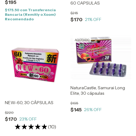
$195
60 CAPSULAS
$175.50
con
Transferencia
$215
Bancaria (Remitly o Xoom)
$170
21
% OFF
Recomendado
AGOTADO
NaturaCastle, Samurai Long
Elite, 30 cápsulas
NEW-60, 30 CÁPSULAS
$195
$145
26
% OFF
$220
$170
23
% OFF
(10)