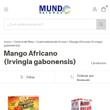
0
Inicio
>
Control de Peso
>
Quemadores de Grasa
>
Mango Africano (Irvingia
gabonensis)
Mango Africano
(Irvingia gabonensis)
7 productos
Ordenar por:
Filtrar
Destacado