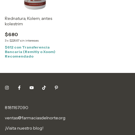
Rednatura, Kolem, antes
kolestrim
$680
3
x
$226.67
sin intereses
$612
con
Transferencia
Bancaria (Remitly o Xoom)
Recomendado
8181167090
ventas@farmaciasdelnorte.org
¡Visita nuestro blog!