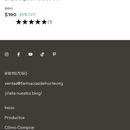
$350
$190
46
% OFF
(1)
8181167090
ventas@farmaciasdelnorte.org
¡Visita nuestro blog!
Inicio
Productos
Cómo Comprar