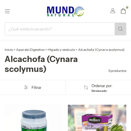
0
Inicio
>
Aparato Digestivo
>
Hígado y vesícula
>
Alcachofa (Cynara scolymus)
Alcachofa (Cynara
scolymus)
3 productos
Ordenar por:
Filtrar
Destacado