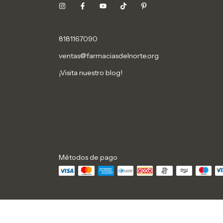
8181167090
ventas@farmaciasdelnorte.org
¡Visita nuestro blog!
Métodos de pago