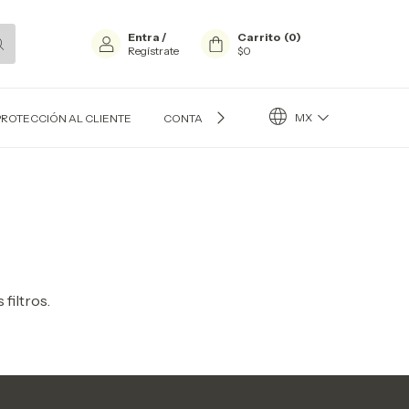
Entra
/
Carrito
(
0
)
Regístrate
$0
MX
PROTECCIÓN AL CLIENTE
CONTACTO
BLOG
filtros.