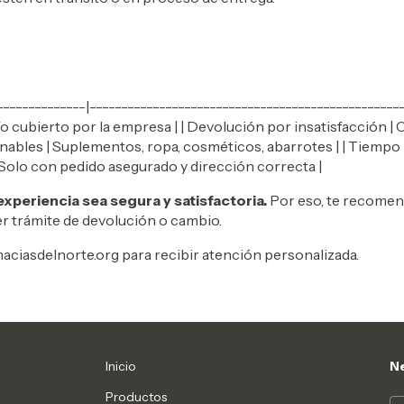
--------------|-------------------------------------------------
ío cubierto por la empresa | | Devolución por insatisfacción |
nables | Suplementos, ropa, cosméticos, abarrotes | | Tiempo p
 Solo con pedido asegurado y dirección correcta |
periencia sea segura y satisfactoria.
Por eso, te recomend
er trámite de devolución o cambio.
aciasdelnorte.org
para recibir atención personalizada.
Inicio
Ne
Productos