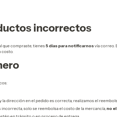
uctos incorrectos
l que compraste, tienes
5 días para notificarnos
vía correo. 
 costo.
nero
cos:
, y la dirección en el pedido es correcta, realizamos el reembo
s incorrecta, solo se reembolsa el costo de la mercancía,
no e
tén en tránsito o en proceso de entrega.