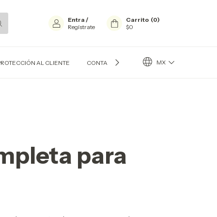
Entra
/
Carrito
(
0
)
Regístrate
$0
MX
PROTECCIÓN AL CLIENTE
CONTACTO
BLOG
mpleta para