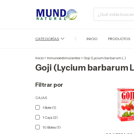
CATEGORÍAS
INICIO
PRODUCTOS
Inicio
>
Inmunoestimulantes
>
Goji (Lycium barbarum L.)
Goji (Lycium barbarum L
Filtrar por
CAJAS
1 Bote (1)
1 Caja (2)
10 Botes (1)