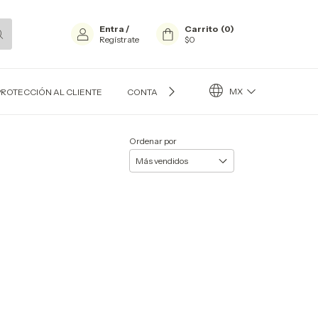
Entra
/
Carrito
(
0
)
Regístrate
$0
MX
PROTECCIÓN AL CLIENTE
CONTACTO
BLOG
Ordenar por