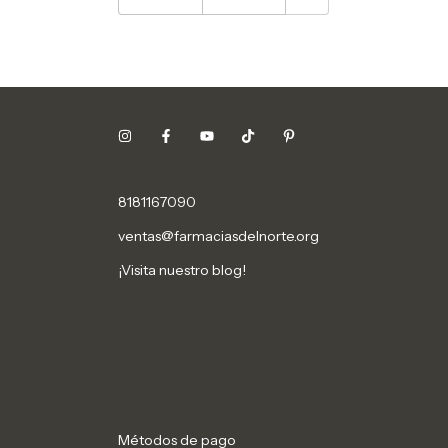
8181167090
ventas@farmaciasdelnorte.org
¡Visita nuestro blog!
Métodos de pago