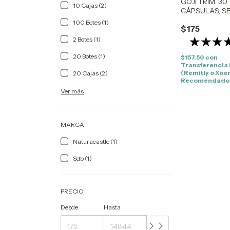
GOJI TRIM, 30
10 Cajas (2)
CÁPSULAS, S
DE BAYAS
100 Botes (1)
$175
2 Botes (1)
20 Botes (1)
$157.50
con
Transferencia
(Remitly o Xoo
20 Cajas (2)
Recomendado
Ver más
MARCA
Naturacastle (1)
Sdb (1)
PRECIO
Desde
Hasta