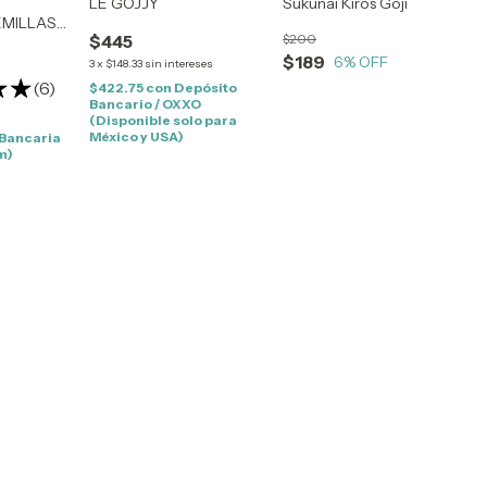
LE GOJJY
Sukunai Kiros Goji
EMILLAS
$445
$200
$189
6
% OFF
3
x
$148.33
sin intereses
(6)
$422.75
con
Depósito
Bancario / OXXO
(Disponible solo para
México y USA)
 Bancaria
m)