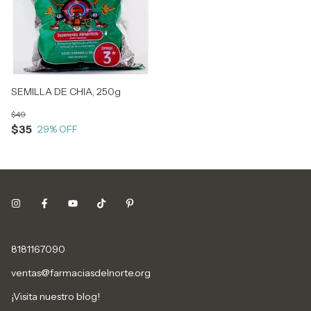
SEMILLA DE CHIA, 250g
$49
$35
29
% OFF
8181167090
ventas@farmaciasdelnorte.org
¡Visita nuestro blog!