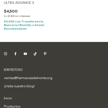
ULTRA ADVANCE 3
$4,500
3
x
$1,500
sin intereses
$4,050
con
Transferencia
Bancaria (Remitly o Xoom)
Recomendado
8181167090
ventas@farmaciasdelnorte.org
¡Visita nuestro blog!
Inicio
Productos