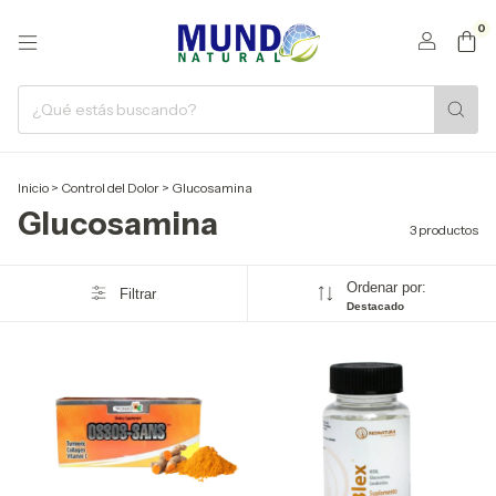
0
Inicio
>
Control del Dolor
>
Glucosamina
Glucosamina
3 productos
Ordenar por:
Filtrar
Destacado