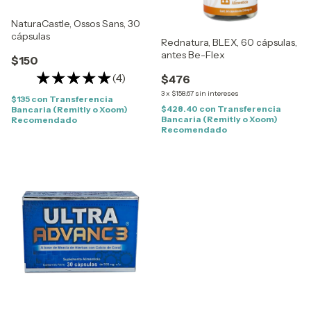
NaturaCastle, Ossos Sans, 30
cápsulas
Rednatura, BLEX, 60 cápsulas,
antes Be-Flex
$150
(4)
$476
3
x
$158.67
sin intereses
$135
con
Transferencia
$428.40
con
Transferencia
Bancaria (Remitly o Xoom)
Bancaria (Remitly o Xoom)
Recomendado
Recomendado