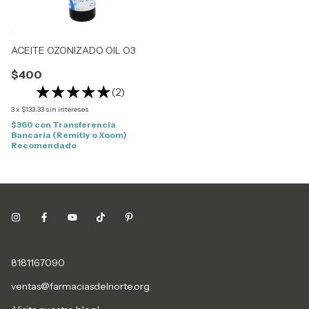
ACEITE OZONIZADO OIL O3
$400
(2)
3
x
$133.33
sin intereses
$360
con
Transferencia
Bancaria (Remitly o Xoom)
Recomendado
8181167090
ventas@farmaciasdelnorte.org