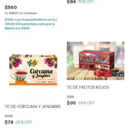
$84
19
% OFF
$560
3
x
$186.67
sin intereses
$532
con
Depósito Bancario /
OXXO (Disponible solo para
México y USA)
TE DE FRUTOS ROJOS
$155
$95
39
% OFF
TE DE CÚRCUMA Y JENGIBRE
$108
$78
28
% OFF