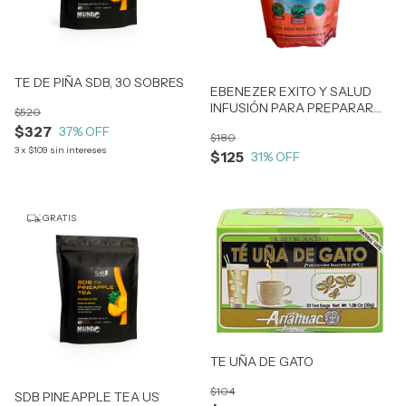
TE DE PIÑA SDB, 30 SOBRES
EBENEZER EXITO Y SALUD
INFUSIÓN PARA PREPARAR
$520
TE 320g
$327
37
% OFF
$180
3
x
$109
sin intereses
$125
31
% OFF
GRATIS
TE UÑA DE GATO
$104
SDB PINEAPPLE TEA US