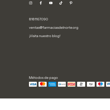
8181167090
ventas@farmaciasdelnorte.org
¡Visita nuestro blog!
Métodos de pago