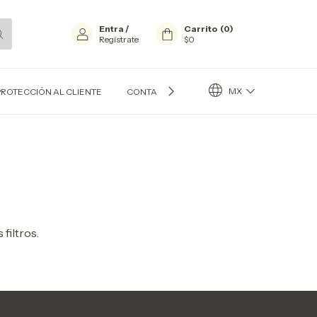
Entra
/
Carrito
(
0
)
Regístrate
$0
MX
PROTECCIÓN AL CLIENTE
CONTACTO
BLOG
filtros.