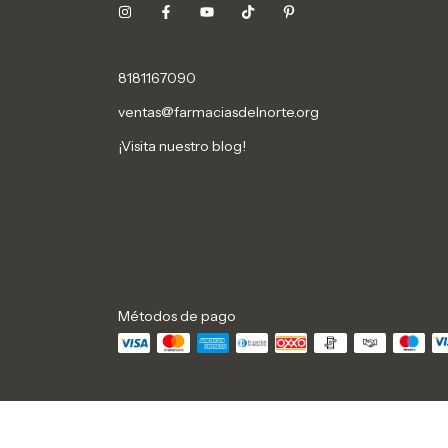
8181167090
ventas@farmaciasdelnorte.org
¡Visita nuestro blog!
Métodos de pago