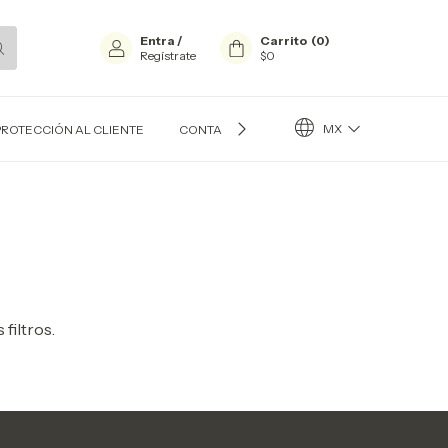
Entra
/
Carrito
(
0
)
Regístrate
$0
MX
PROTECCIÓN AL CLIENTE
CONTACTO
BLOG
filtros.