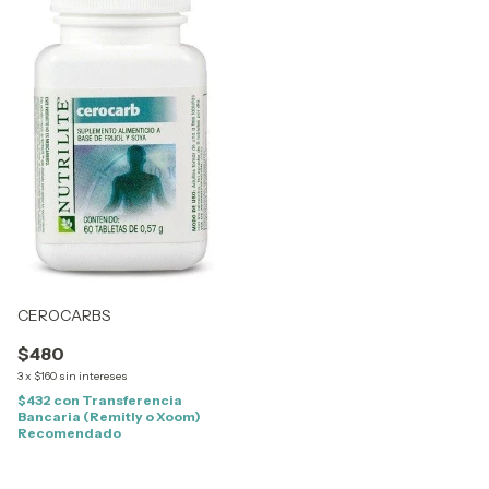
CEROCARBS
$480
3
x
$160
sin intereses
$432
con
Transferencia
Bancaria (Remitly o Xoom)
Recomendado