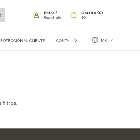
Entra
/
Carrito
(
0
)
Regístrate
$0
MX
PROTECCIÓN AL CLIENTE
CONTACTO
BLOG
filtros.