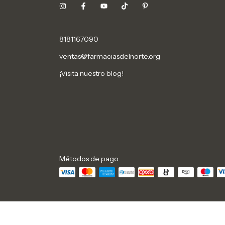
8181167090
ventas@farmaciasdelnorte.org
¡Visita nuestro blog!
Métodos de pago