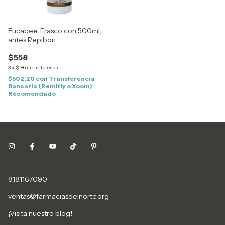
Eucabee, Frasco con 500ml,
antes Repibon
$558
3
x
$186
sin intereses
$502.20
con
Transferencia
Bancaria (Remitly o Xoom)
Recomendado
8181167090
ventas@farmaciasdelnorte.org
¡Visita nuestro blog!