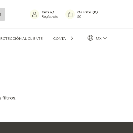
Entra
/
Carrito
(
0
)
Regístrate
$0
MX
PROTECCIÓN AL CLIENTE
CONTACTO
BLOG
filtros.