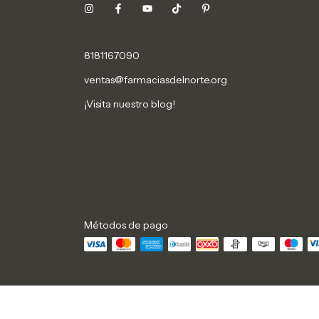
8181167090
ventas@farmaciasdelnorte.org
¡Visita nuestro blog!
Métodos de pago