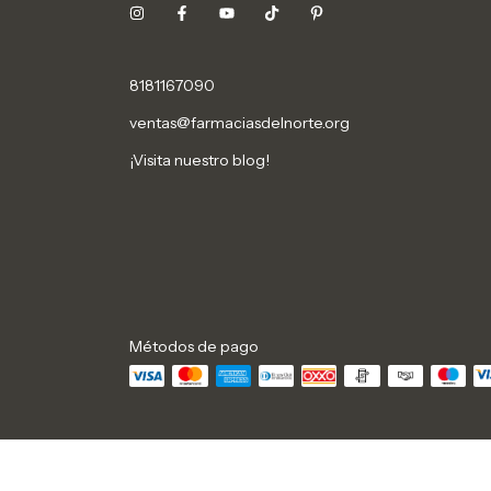
8181167090
ventas@farmaciasdelnorte.org
¡Visita nuestro blog!
Métodos de pago