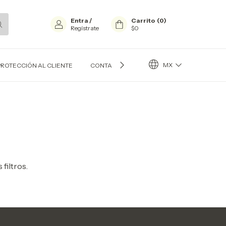
Entra
/
Carrito
(
0
)
Regístrate
$0
MX
PROTECCIÓN AL CLIENTE
CONTACTO
BLOG
filtros.