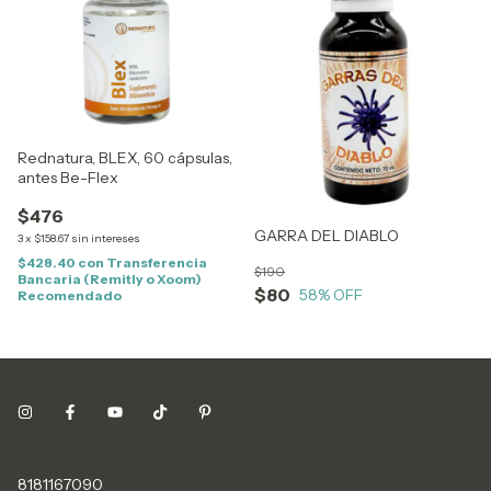
Rednatura, BLEX, 60 cápsulas,
antes Be-Flex
$476
GARRA DEL DIABLO
3
x
$158.67
sin intereses
$428.40
con
Transferencia
$190
Bancaria (Remitly o Xoom)
$80
58
% OFF
Recomendado
8181167090