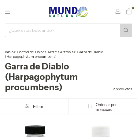
0
Inicio
>
Control del Dolor
>
Artritis Artrosis
>
Garra de Diablo
(Harpagophytum procumbens)
Garra de Diablo
(Harpagophytum
procumbens)
2 productos
Ordenar por:
Filtrar
Destacado