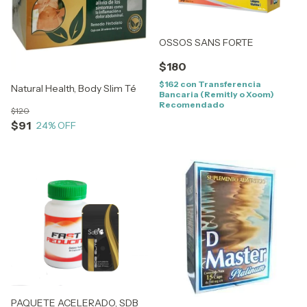
OSSOS SANS FORTE
$180
$162
con
Transferencia
Natural Health, Body Slim Té
Bancaria (Remitly o Xoom)
Recomendado
$120
$91
24
% OFF
PAQUETE ACELERADO, SDB