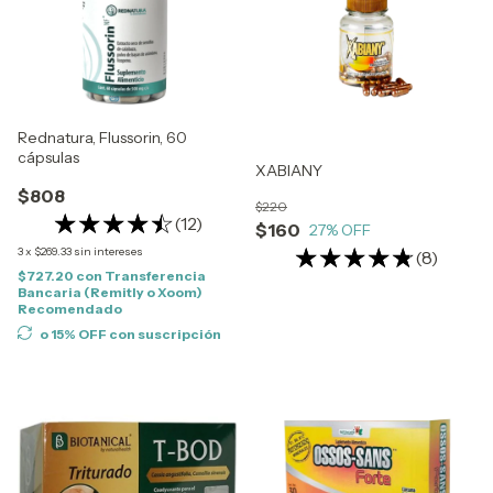
Rednatura, Flussorin, 60
cápsulas
XABIANY
$808
$220
(12)
$160
27
% OFF
3
x
$269.33
sin intereses
(8)
$727.20
con
Transferencia
Bancaria (Remitly o Xoom)
Recomendado
o 15% OFF
con suscripción