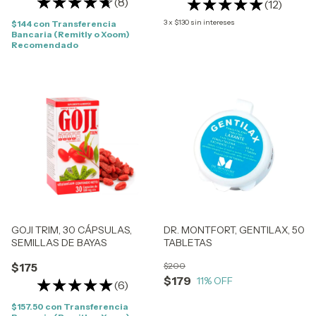
(8)
(12)
3
x
$130
sin intereses
$144
con
Transferencia
Bancaria (Remitly o Xoom)
Recomendado
GOJI TRIM, 30 CÁPSULAS,
DR. MONTFORT, GENTILAX, 50
SEMILLAS DE BAYAS
TABLETAS
$175
$200
$179
11
% OFF
(6)
$157.50
con
Transferencia