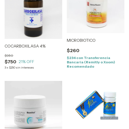
MICROBIOTICO
COCARBOXILASA 4%
$260
$950
$234
con
Transferencia
$750
21
% OFF
Bancaria (Remitly o Xoom)
Recomendado
3
x
$250
sin intereses