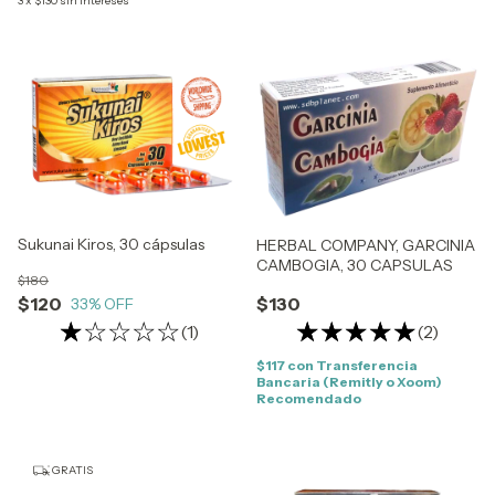
3
x
$130
sin intereses
Sukunai Kiros, 30 cápsulas
HERBAL COMPANY, GARCINIA
CAMBOGIA, 30 CAPSULAS
$180
$120
$130
33
% OFF
(1)
(2)
$117
con
Transferencia
Bancaria (Remitly o Xoom)
Recomendado
GRATIS