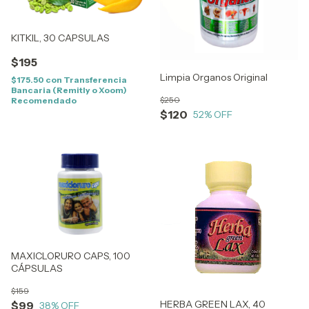
KITKIL, 30 CAPSULAS
$195
Limpia Organos Original
$175.50
con
Transferencia
Bancaria (Remitly o Xoom)
$250
Recomendado
$120
52
% OFF
MAXICLORURO CAPS, 100
CÁPSULAS
$159
HERBA GREEN LAX, 40
$99
38
% OFF