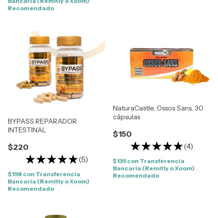
Bancaria (Remitly o Xoom)
Recomendado
NaturaCastle, Ossos Sans, 30
cápsulas
BYPASS REPARADOR
INTESTINAL
$150
(4)
$220
(5)
$135
con
Transferencia
Bancaria (Remitly o Xoom)
$198
con
Transferencia
Recomendado
Bancaria (Remitly o Xoom)
Recomendado