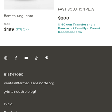
FAST SOLUTION PLUS
Bamitol unguento
$200
$290
$180
con
Transferencia
Bancaria (Remitly o Xoom)
$199
31
% OFF
Recomendado
8181167090
ventas@farmaciasdelnorte.org
¡Visita nuestro blog!
Inicio