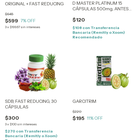
D MASTER PLATINUM 15
ORIGINAL + FAST REDUCING
CÁPSULAS 500mg, ANTES
$645
DIET MASTER PLATINUM
$120
$599
7
% OFF
3
x
$199.67
sin intereses
$108
con
Transferencia
Bancaria (Remitly o Xoom)
Recomendado
SDB, FAST REDUCING, 30
GARCITRIM
CÁPSULAS
$220
$300
$195
11
% OFF
3
x
$100
sin intereses
$270
con
Transferencia
Bancaria (Remitly o Xoom)