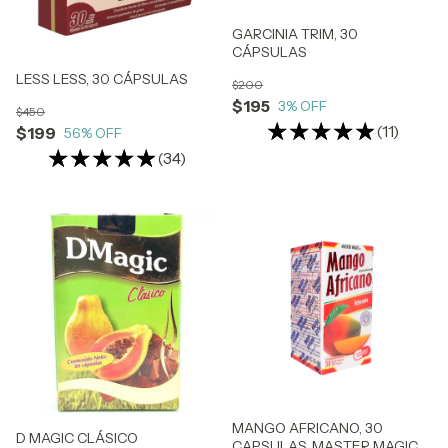
GARCINIA TRIM, 30
CÁPSULAS
LESS LESS, 30 CÁPSULAS
$200
$195
3
% OFF
$450
(11)
$199
56
% OFF
(34)
MANGO AFRICANO, 30
D MAGIC CLÁSICO
CAPSULAS, MASTER MAGIC