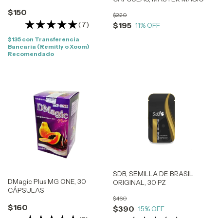
$150
$220
(7)
$195
11
% OFF
$135
con
Transferencia
Bancaria (Remitly o Xoom)
Recomendado
SDB, SEMILLA DE BRASIL
DMagic Plus MG ONE, 30
ORIGINAL, 30 PZ
CÁPSULAS
$460
$160
$390
15
% OFF