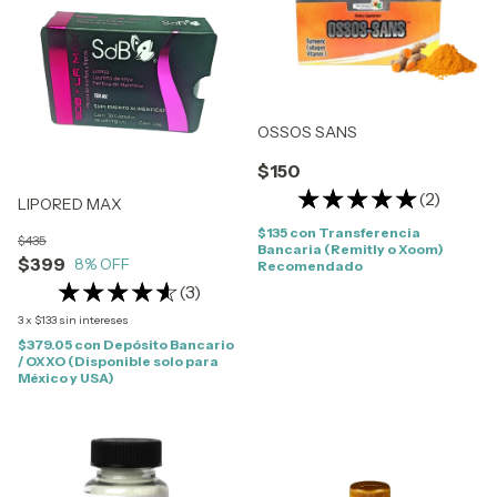
OSSOS SANS
$150
(2)
LIPORED MAX
$135
con
Transferencia
$435
Bancaria (Remitly o Xoom)
$399
8
% OFF
Recomendado
(3)
3
x
$133
sin intereses
$379.05
con
Depósito Bancario
/ OXXO (Disponible solo para
México y USA)