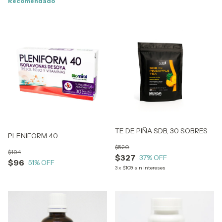
Recomendado
TE DE PIÑA SDB, 30 SOBRES
PLENIFORM 40
$520
$194
$327
37
% OFF
$96
51
% OFF
3
x
$109
sin intereses