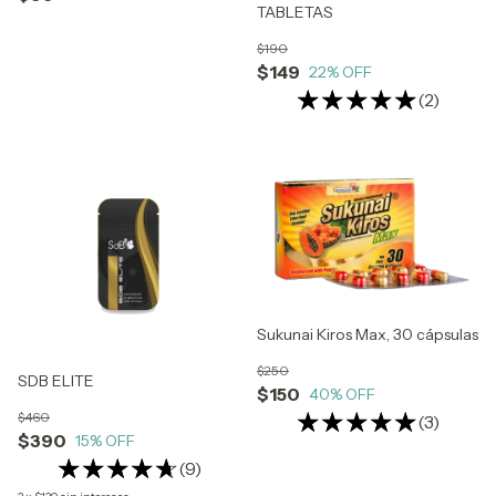
TABLETAS
$190
$149
22
% OFF
(2)
Sukunai Kiros Max, 30 cápsulas
$250
SDB ELITE
$150
40
% OFF
$460
(3)
$390
15
% OFF
(9)