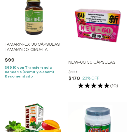
TAMARIN-LX, 30 CÁPSULAS,
TAMARINDO, CIRUELA
$99
NEW-60, 30 CÁPSULAS
$89.10
con
Transferencia
Bancaria (Remitly o Xoom)
$220
Recomendado
$170
23
% OFF
(10)