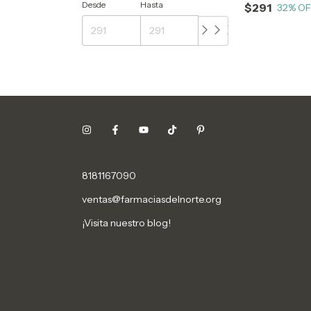
Desde
Hasta
$291
32
% O
8181167090
ventas@farmaciasdelnorte.org
¡Visita nuestro blog!