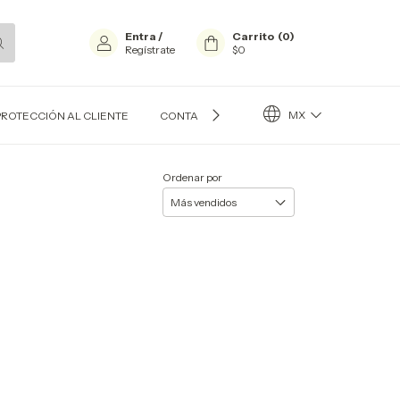
Entra
/
Carrito
(
0
)
Regístrate
$0
MX
PROTECCIÓN AL CLIENTE
CONTACTO
BLOG
Ordenar por